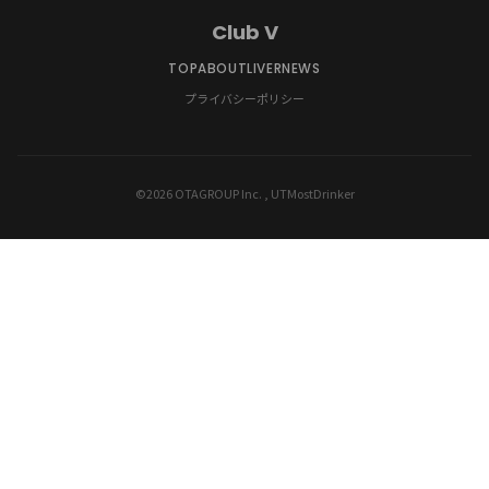
Club V
TOP
ABOUT
LIVER
NEWS
プライバシーポリシー
©2026 OTAGROUP Inc. , UTMostDrinker