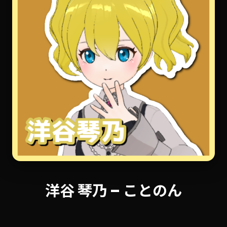
洋谷 琴乃 – ことのん