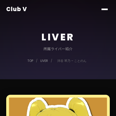
Club V
LIVER
所属ライバー紹介
TOP
/
LIVER
/
洋谷 琴乃 – ことのん